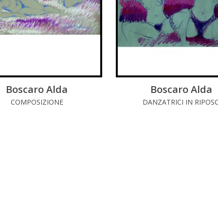
Boscaro Alda
LEGGI DI PIÚ
Boscaro Alda
LEGGI DI PIÚ
COMPOSIZIONE
DANZATRICI IN RIPOS