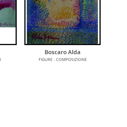
Boscaro Alda
LEGGI DI PIÚ
O
FIGURE - COMPOSIZIONE