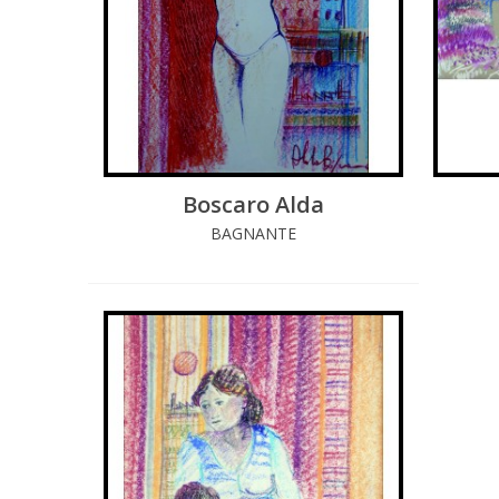
Boscaro Alda
LEGGI DI PIÚ
BAGNANTE