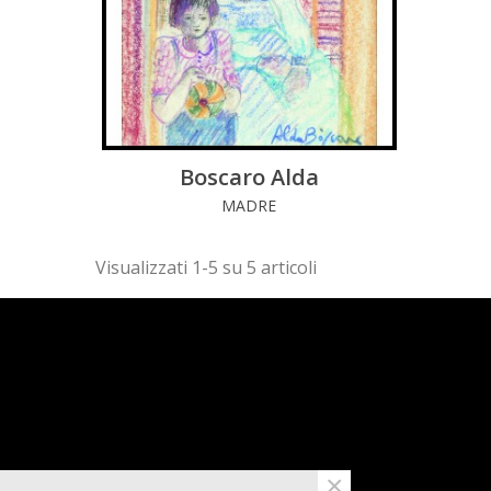
Boscaro Alda
LEGGI DI PIÚ
MADRE
Visualizzati 1-5 su 5 articoli
×