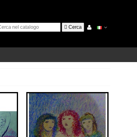

Cerca