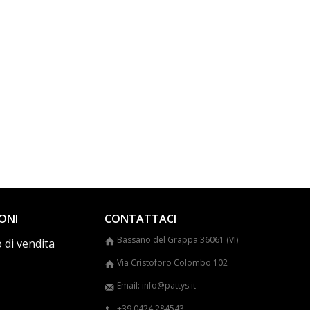
ONI
CONTATTACI
Bassano del Grappa 36061 (VI)
 di vendita
Via Cristoforo Colombo 102
Email: info@pattys.it
+39 0424 284543