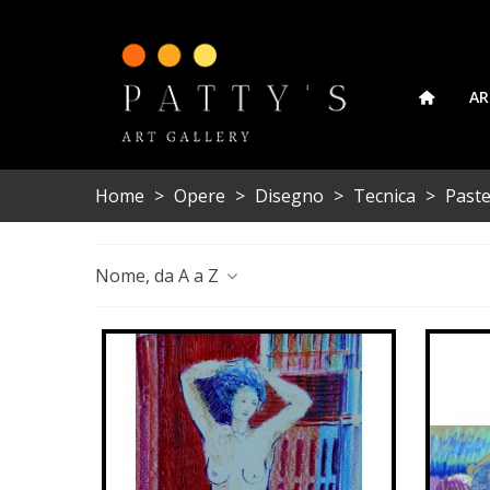
AR
Home
>
Opere
>
Disegno
>
Tecnica
>
Pastel
Nome, da A a Z