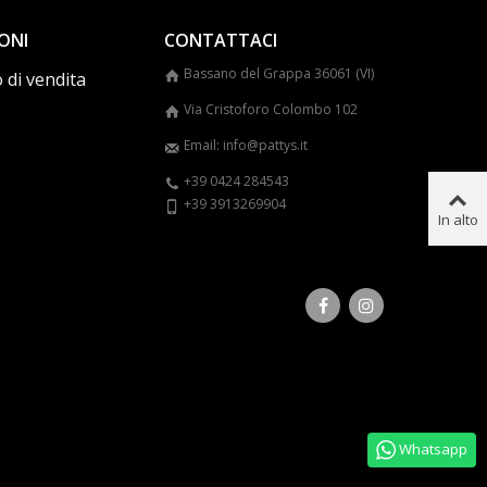
ONI
CONTATTACI
Bassano del Grappa 36061 (VI)
 di vendita
Via Cristoforo Colombo 102
Email: info@pattys.it
+39 0424 284543
+39 3913269904
In alto
Whatsapp