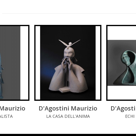
:
 Maurizio
DI PIÚ
D'Agostini Maurizio
LEGGI DI PIÚ
D'Agosti
LE
ALISTA
LA CASA DELL'ANIMA
ECHI