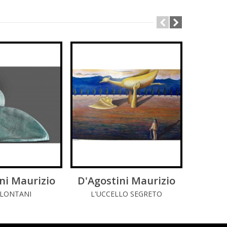
ni Maurizio
GGI DI PIÚ
D'Agostini Maurizio
LEGGI DI PIÚ
D'Ago
 LONTANI
L'UCCELLO SEGRETO
UCCE