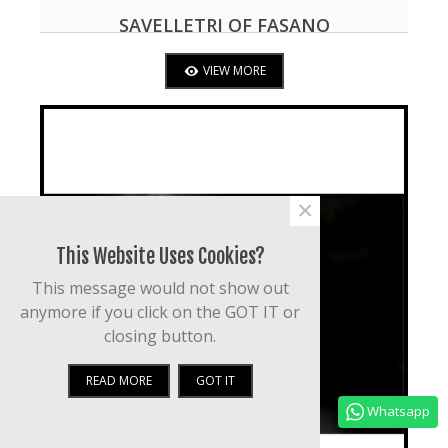
SAVELLETRI OF FASANO
VIEW MORE
×
This Website Uses Cookies?
This message would not show out
anymore if you click on the GOT IT or
closing button.
READ MORE
GOT IT
Whatsapp