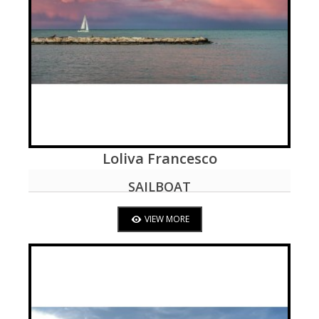
Loliva Francesco
VIEW MORE
SAILBOAT
VIEW MORE