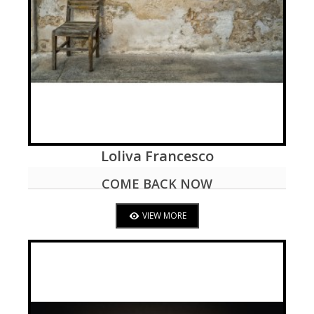
Loliva Francesco
VIEW MORE
COME BACK NOW
VIEW MORE