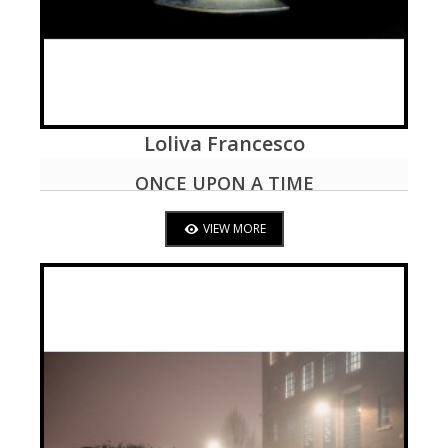
Loliva Francesco
VIEW MORE
ONCE UPON A TIME
VIEW MORE