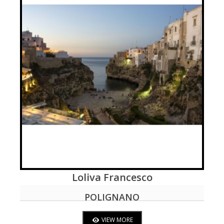
Loliva Francesco
VIEW MORE
POLIGNANO
VIEW MORE