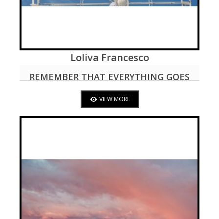
Loliva Francesco
VIEW MORE
REMEMBER THAT EVERYTHING GOES
AROUND
VIEW MORE