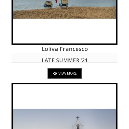
Loliva Francesco
VIEW MORE
LATE SUMMER '21
VIEW MORE