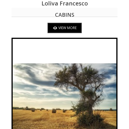
Loliva Francesco
VIEW MORE
CABINS
VIEW MORE