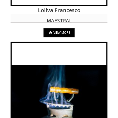
Loliva Francesco
VIEW MORE
MAESTRAL
VIEW MORE