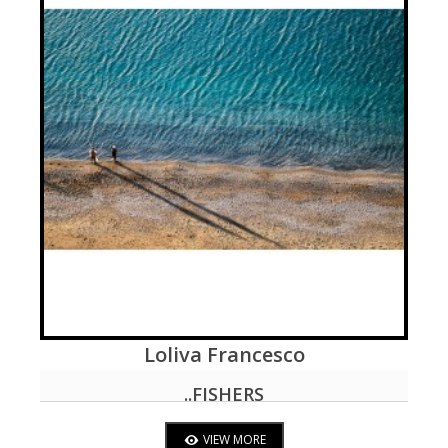
Loliva Francesco
VIEW MORE
..FISHERS
VIEW MORE