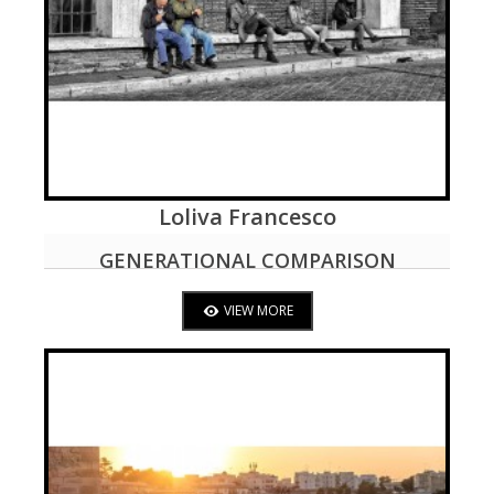
Loliva Francesco
VIEW MORE
GENERATIONAL COMPARISON
VIEW MORE