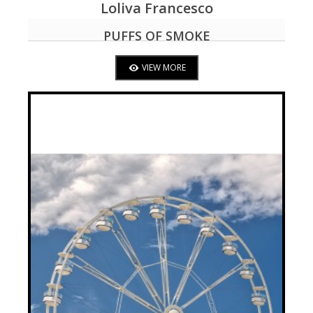
Loliva Francesco
VIEW MORE
PUFFS OF SMOKE
VIEW MORE