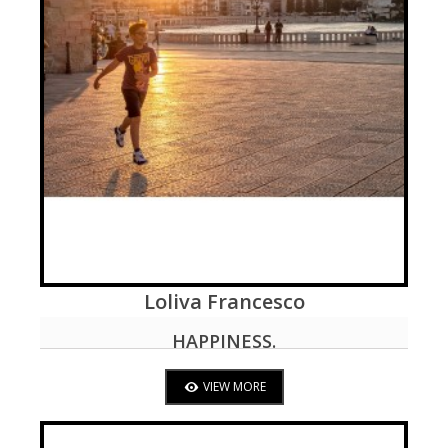
Loliva Francesco
VIEW MORE
HAPPINESS.
VIEW MORE