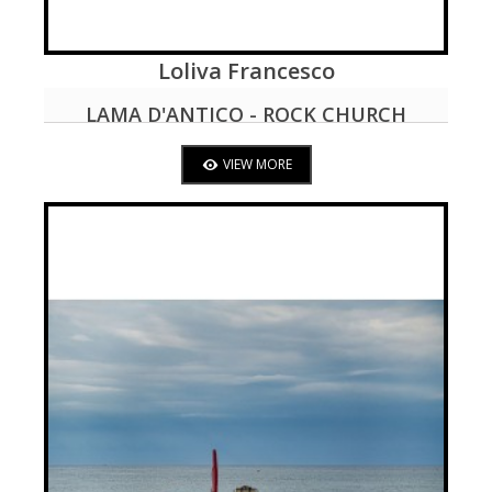
Loliva Francesco
VIEW MORE
LAMA D'ANTICO - ROCK CHURCH
VIEW MORE