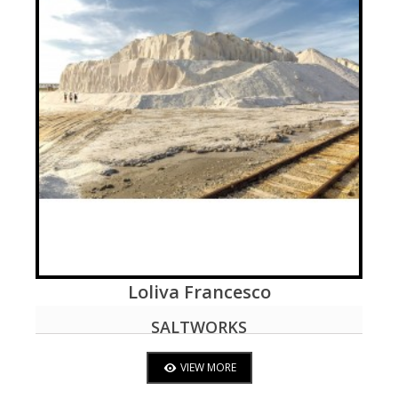
Loliva Francesco
VIEW MORE
SALTWORKS
VIEW MORE