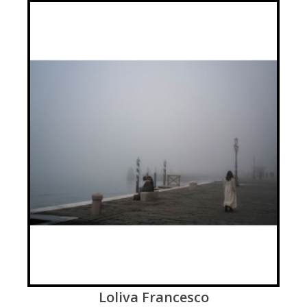
Loliva Francesco
VIEW MORE