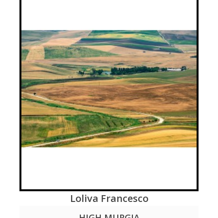
Loliva Francesco
VIEW MORE
HIGH MURGIA