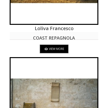
Loliva Francesco
VIEW MORE
COAST REPAGNOLA
VIEW MORE