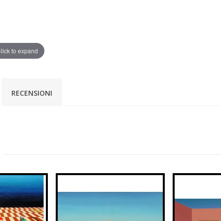
lick to expand
RECENSIONI
: