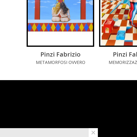
Pinzi Fabrizio
LEGGI DI PIÚ
Pinzi Fa
LEGGI 
METAMORFOSI OVVERO
MEMORIZZAZ
AMORE CELATO
TEM
×