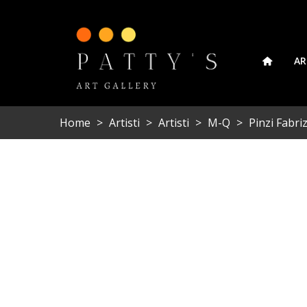
AR
Home
>
Artisti
>
Artisti
>
M-Q
>
Pinzi Fabri