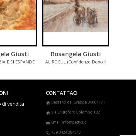
ela Giusti
GGI DI PIÚ
Rosangela Giusti
LEGGI DI PIÚ
Rosa
IA E SI ESPANDE
AL ROCUL (confidenze Dopo Il
POLV
Lavoro)
ONI
CONTATTACI
Bassano del Grappa 36061 (VI)
 di vendita
Via Cristoforo Colombo 102
Email: info@pattys.it
+39 0424 284543