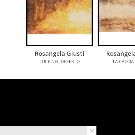
Rosangela Giusti
LEGGI DI PIÚ
Rosangela
LEGGI 
LUCE NEL DESERTO
LA CACCIA
×