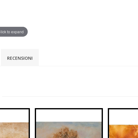
lick to expand
RECENSIONI
: