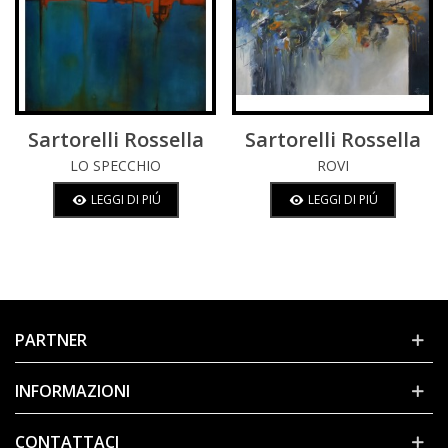
Sartorelli Rossella
Sartorelli Rossella
LO SPECCHIO
ROVI
LEGGI DI PIÚ
LEGGI DI PIÚ
PARTNER
INFORMAZIONI
CONTATTACI