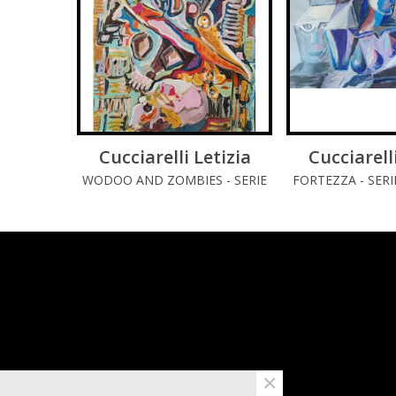
Cucciarelli Letizia
LEGGI DI PIÚ
Cucciarell
LEGGI 
WODOO AND ZOMBIES - SERIE
FORTEZZA - SERIE
RITUALES ANTILLANOS
×