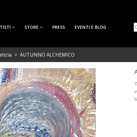
TISTI
STORE
PRESS
EVENTI E BLOG
etizia
>
AUTUNNO ALCHEMICO
T
v
l