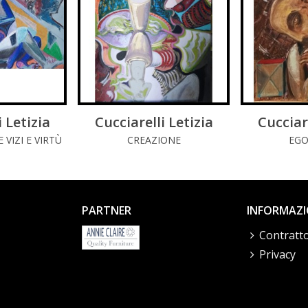
i Letizia
DI PIÚ
Cucciarelli Letizia
LEGGI DI PIÚ
Cucciare
LE
 VIZI E VIRTÙ
CREAZIONE
EGO
PARTNER
INFORMAZI
Contratto
Privacy