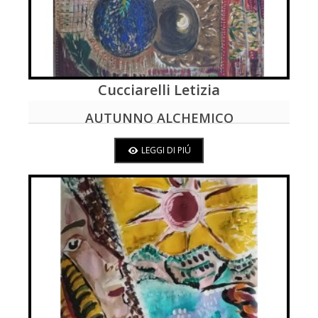
Cucciarelli Letizia
LEGGI DI PIÚ
AUTUNNO ALCHEMICO
LEGGI DI PIÚ