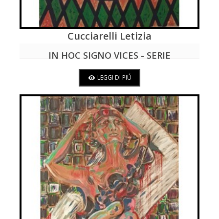
Cucciarelli Letizia
LEGGI DI PIÚ
IN HOC SIGNO VICES - SERIE
WAITING FOR CHRISTMAS
LEGGI DI PIÚ