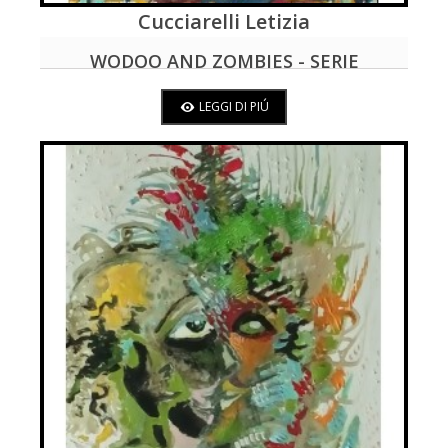
Cucciarelli Letizia
LEGGI DI PIÚ
WODOO AND ZOMBIES - SERIE
RITUALES ANTILLANOS
LEGGI DI PIÚ