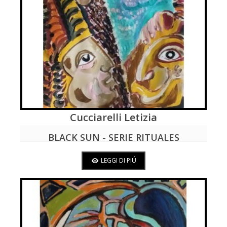
Cucciarelli Letizia
LEGGI DI PIÚ
BLACK SUN - SERIE RITUALES
ANTILLANOS
LEGGI DI PIÚ