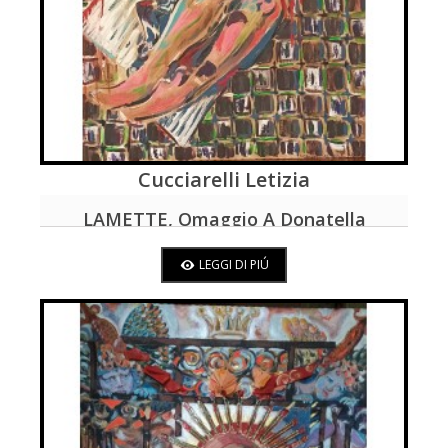
Cucciarelli Letizia
LEGGI DI PIÚ
LAMETTE, Omaggio A Donatella
Rettore
LEGGI DI PIÚ