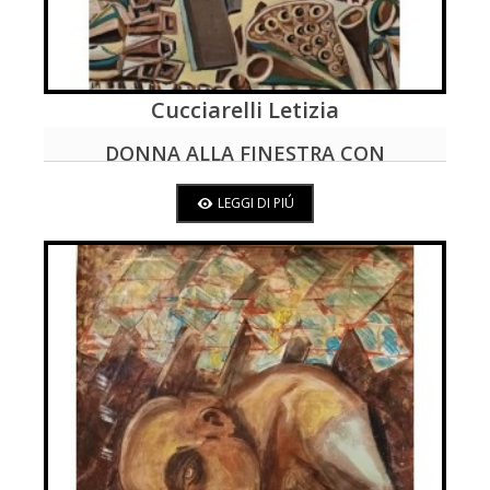
Cucciarelli Letizia
LEGGI DI PIÚ
DONNA ALLA FINESTRA CON
BICCHIERE DI VINO, A PARIGI
LEGGI DI PIÚ