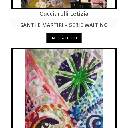
Cucciarelli Letizia
LEGGI DI PIÚ
SANTI E MARTIRI – SERIE WAITING
FOR CHRISTMAS
LEGGI DI PIÚ