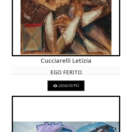
Cucciarelli Letizia
LEGGI DI PIÚ
EGO FERITO
LEGGI DI PIÚ