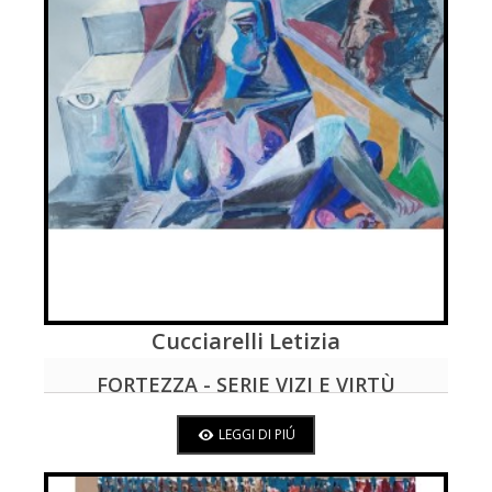
Cucciarelli Letizia
LEGGI DI PIÚ
FORTEZZA - SERIE VIZI E VIRTÙ
LEGGI DI PIÚ