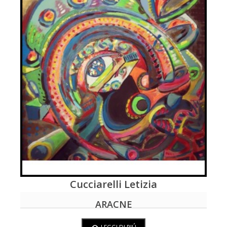
Cucciarelli Letizia
LEGGI DI PIÚ
ARACNE