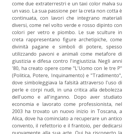
come due extraterrestri e un taxi color malva su
un vaso. La sua passione per la creta non cotta è
continuata, con lavori che integrano materiali
diversi, come nel volto verde e rosso dipinto con
colori per vetro e piombo. Le sue sculture in
creta rappresentano figure archetipiche, come
divinità pagane e simboli di potere, spesso
utilizzando pavoni e animali come metafore di
giustizia e difesa contro l'ingiustizia. Negli anni
'80, ha creato opere come "L'Uomo con le tre P"
(Politica, Potere, Inquinamento) e "Tradimento",
dove simboleggiava la falsità attraverso l'uso di
perle e corpi nudi, in una critica alla debolezza
dell'uomo e all'inganno. Dopo aver studiato
economia e lavorato come professionista, nel
2003 ha trovato un nuovo inizio in Toscana, a
Alica, dove ha cominciato a recuperare un antico
convento, il refettorio e il frantoio, per dedicarsi
nuovamente alla sua arte. Qui ha riscoperto la