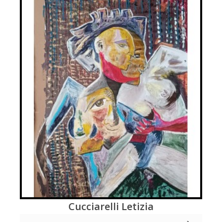
Cucciarelli Letizia
LEGGI DI PIÚ