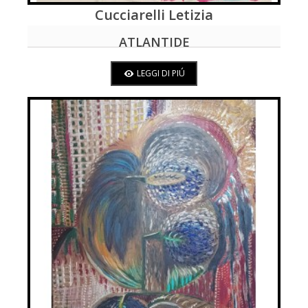
Cucciarelli Letizia
LEGGI DI PIÚ
ATLANTIDE
LEGGI DI PIÚ