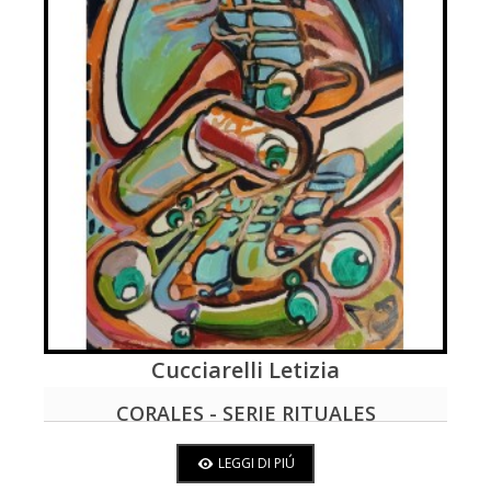
Cucciarelli Letizia
LEGGI DI PIÚ
CORALES - SERIE RITUALES
ANTILLANOS
LEGGI DI PIÚ