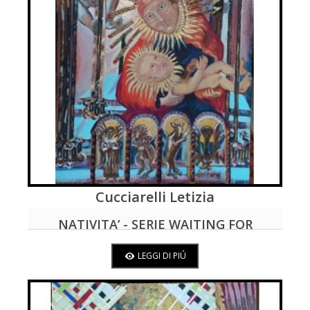
Cucciarelli Letizia
LEGGI DI PIÚ
NATIVITA’ - SERIE WAITING FOR
CHRISTMAS
LEGGI DI PIÚ