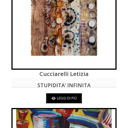
Cucciarelli Letizia
LEGGI DI PIÚ
STUPIDITA’ INFINITA
LEGGI DI PIÚ