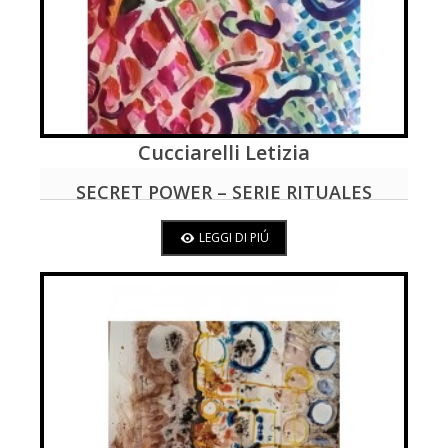
Cucciarelli Letizia
LEGGI DI PIÚ
SECRET POWER – SERIE RITUALES
ANTILLANOS
LEGGI DI PIÚ