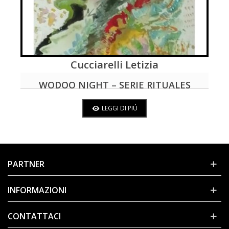
Cucciarelli Letizia
LEGGI DI PIÚ
WODOO NIGHT – SERIE RITUALES
ANTILLANOS
LEGGI DI PIÚ
PARTNER
INFORMAZIONI
CONTATTACI