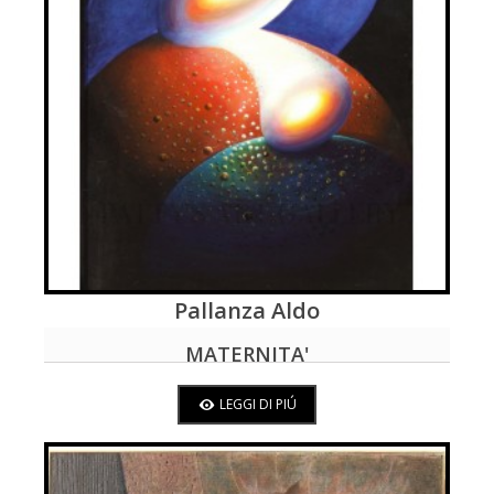
Pallanza Aldo
LEGGI DI PIÚ
MATERNITA'
LEGGI DI PIÚ