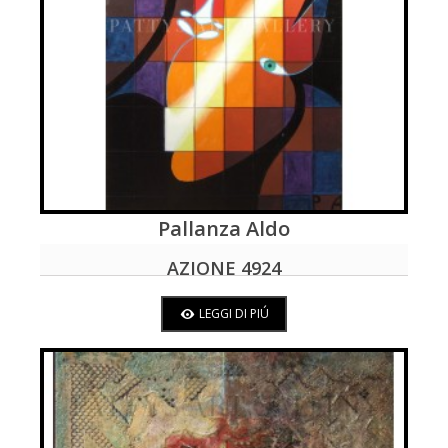
Pallanza Aldo
LEGGI DI PIÚ
AZIONE 4924
LEGGI DI PIÚ