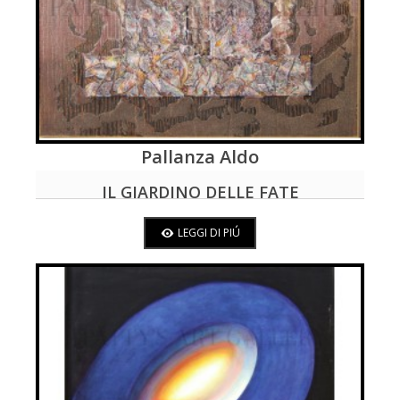
Pallanza Aldo
LEGGI DI PIÚ
IL GIARDINO DELLE FATE
LEGGI DI PIÚ