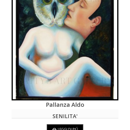
Pallanza Aldo
LEGGI DI PIÚ
SENILITA'
LEGGI DI PIÚ