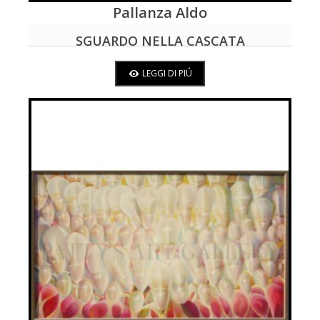
Pallanza Aldo
LEGGI DI PIÚ
SGUARDO NELLA CASCATA
LEGGI DI PIÚ