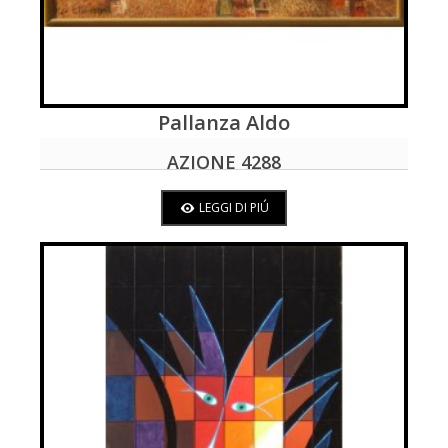
Pallanza Aldo
LEGGI DI PIÚ
AZIONE 4288
LEGGI DI PIÚ