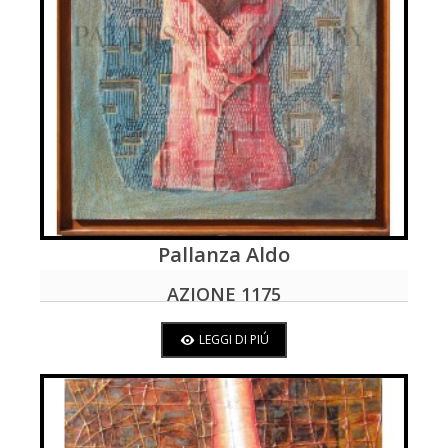
Pallanza Aldo
LEGGI DI PIÚ
AZIONE 1175
LEGGI DI PIÚ