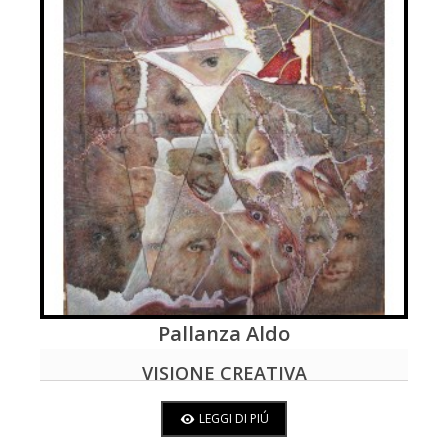
Pallanza Aldo
LEGGI DI PIÚ
VISIONE CREATIVA
LEGGI DI PIÚ