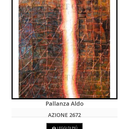
Pallanza Aldo
LEGGI DI PIÚ
AZIONE 2672
LEGGI DI PIÚ