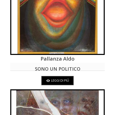
Pallanza Aldo
LEGGI DI PIÚ
SONO UN POLITICO
LEGGI DI PIÚ