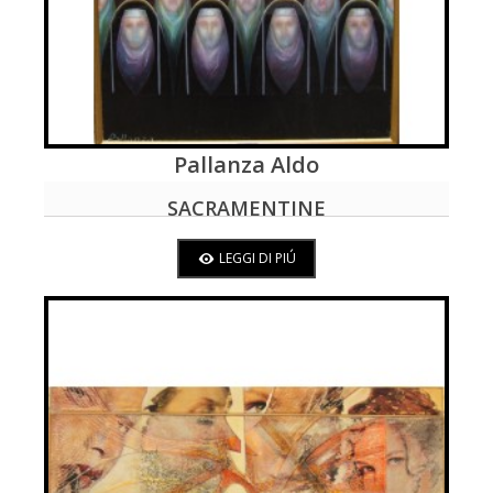
Pallanza Aldo
LEGGI DI PIÚ
SACRAMENTINE
LEGGI DI PIÚ