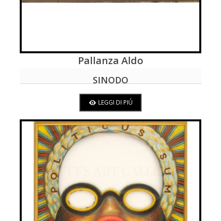
Pallanza Aldo
LEGGI DI PIÚ
SINODO
LEGGI DI PIÚ