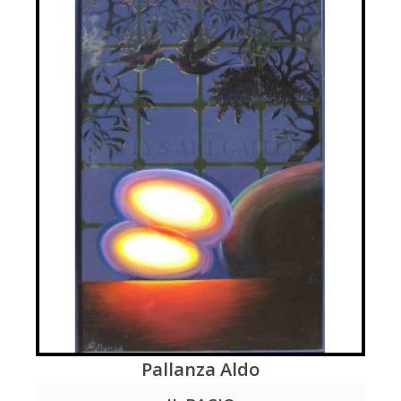
Pallanza Aldo
LEGGI DI PIÚ