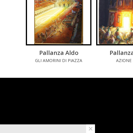
Pallanza Aldo
LEGGI DI PIÚ
Pallanz
LEGGI 
GLI AMORINI DI PIAZZA
AZIONE 
DUCALE
×