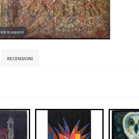
lick to expand
RECENSIONI
: