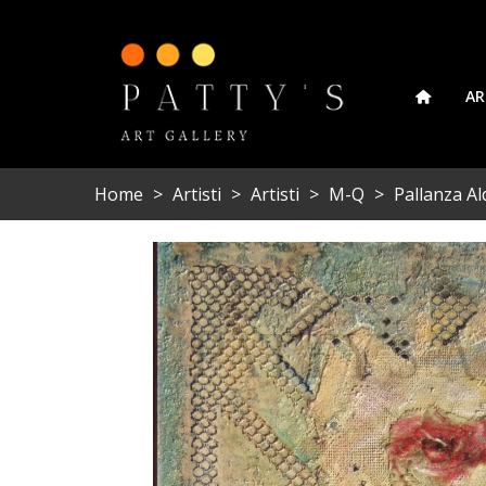
AR
Home
>
Artisti
>
Artisti
>
M-Q
>
Pallanza Al