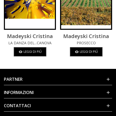
Madeyski Cristina
Madeyski Cristina
LA DANZA DEL...CANOVA
PROSECCO
LEGGI DI PIÚ
LEGGI DI PIÚ
PARTNER
INFORMAZIONI
CONTATTACI