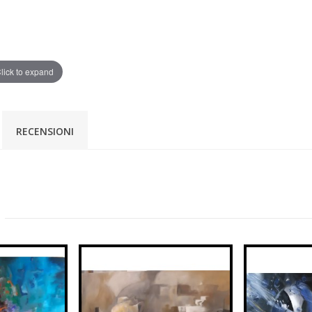
lick to expand
RECENSIONI
: