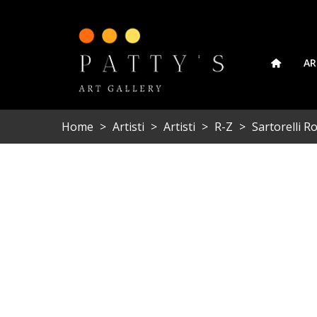
AR
Home
>
Artisti
>
Artisti
>
R-Z
>
Sartorelli R