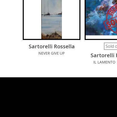
Sartorelli Rossella
LEGGI DI PIÚ
LEGGI 
Sold 
NEVER GIVE UP
Sartorelli
IL LAMENTO 