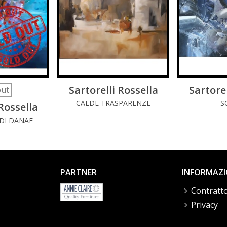
DI PIÚ
Sartorelli Rossella
LEGGI DI PIÚ
Sartorel
LE
out
CALDE TRASPARENZE
S
 Rossella
DI DANAE
PARTNER
INFORMAZI
Contratto
Privacy