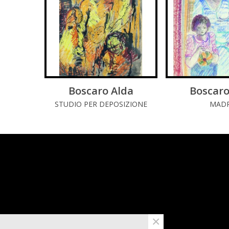
Boscaro Alda
LEGGI DI PIÚ
Boscaro
LEGGI 
STUDIO PER DEPOSIZIONE
MAD
×