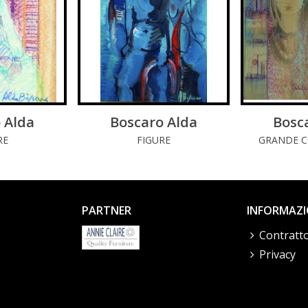
 Alda
DI PIÚ
Boscaro Alda
LEGGI DI PIÚ
Bosc
LE
RE
FIGURE
GRANDE C
PARTNER
INFORMAZI
Contratto
Privacy