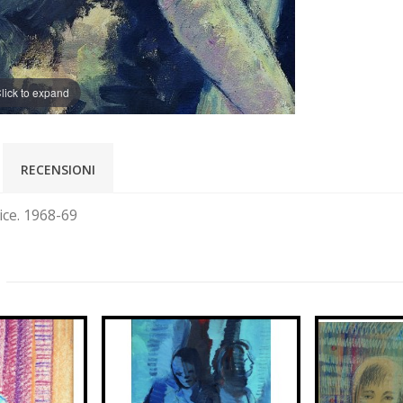
lick to expand
RECENSIONI
ice. 1968-69
: