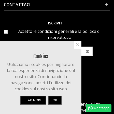
CONTATTACI
ISCRIVITI
Accetto le condizioni generali e la politica di
riservatezza
×
Cookies
Utilizziamo i cookies per migliorare
la tua esperienza di navigazione sul
nostro sito. Continuando la
navigazione, accetti l'utilizzo dei
cookies sul nostro sito web
READ MORE
OK
© 2020 Powered by Patty's Art Gallery - p.iva:
Whatsapp
04508740240. All Rights Reserved