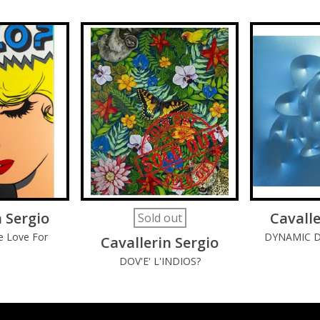
n Sergio
DI PIÚ
LEGGI DI PIÚ
Cavalle
LE
Sold out
e Love For
DYNAMIC DU
Cavallerin Sergio
cs
Superfi
DOV'E' L'INDIOS?