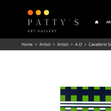
AR
Home
>
Artisti
>
Artisti
>
A-D
>
Cavallerin S