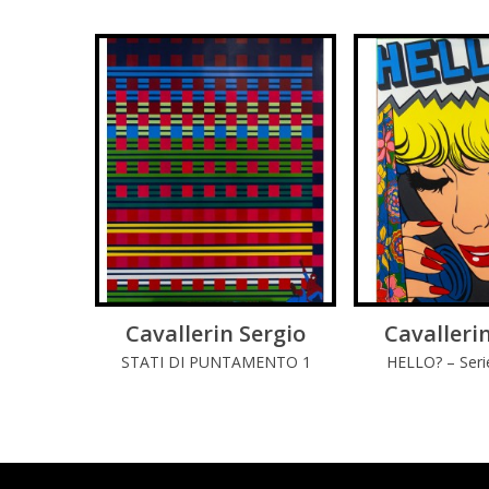
Cavallerin Sergio
LEGGI DI PIÚ
Cavalleri
LEGGI 
STATI DI PUNTAMENTO 1
HELLO? – Seri
Comi