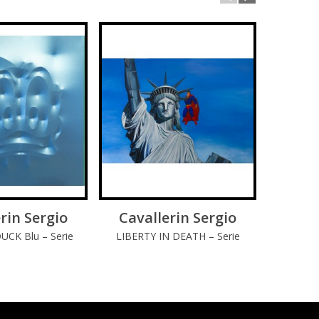
rin Sergio
GGI DI PIÚ
Cavallerin Sergio
LEGGI DI PIÚ
Cava
CK Blu – Serie
LIBERTY IN DEATH – Serie
ci Dinamiche
Love For Comics
AC